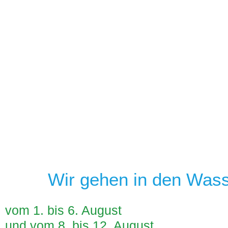
Herzlich willkom
Wir gehen in den Was
vom 1. bis 6. August
im Kinderprojekt »Sonnenblume 
und vom 8. bis 12. August