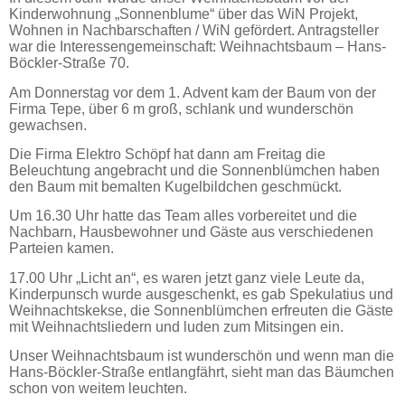
Kinderwohnung „Sonnenblume“ über das WiN Projekt,
in Bremerhaven, Stadtteil Leherheide
Wohnen in Nachbarschaften / WiN gefördert. Antragsteller
war die Interessengemeinschaft: Weihnachtsbaum – Hans-
Böckler-Straße 70.
Am Donnerstag vor dem 1. Advent kam der Baum von der
Firma Tepe, über 6 m groß, schlank und wunderschön
gewachsen.
Die Firma Elektro Schöpf hat dann am Freitag die
Beleuchtung angebracht und die Sonnenblümchen haben
den Baum mit bemalten Kugelbildchen geschmückt.
Um 16.30 Uhr hatte das Team alles vorbereitet und die
Nachbarn, Hausbewohner und Gäste aus verschiedenen
Parteien kamen.
17.00 Uhr „Licht an“, es waren jetzt ganz viele Leute da,
Kinderpunsch wurde ausgeschenkt, es gab Spekulatius und
Weihnachtskekse, die Sonnenblümchen erfreuten die Gäste
mit Weihnachtsliedern und luden zum Mitsingen ein.
Unser Weihnachtsbaum ist wunderschön und wenn man die
Hans-Böckler-Straße entlangfährt, sieht man das Bäumchen
schon von weitem leuchten.