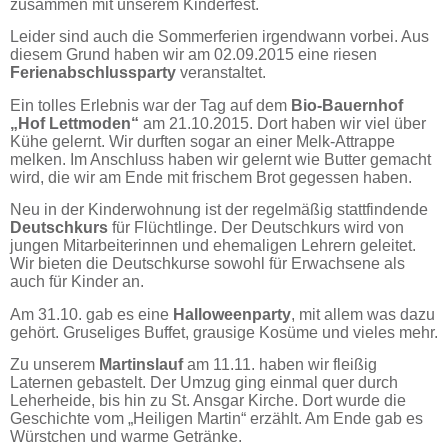
zusammen mit unserem Kinderfest.
Leider sind auch die Sommerferien irgendwann vorbei. Aus
diesem Grund haben wir am 02.09.2015 eine riesen
Ferienabschlussparty
veranstaltet.
Ein tolles Erlebnis war der Tag auf dem
Bio-Bauernhof
„Hof Lettmoden“
am 21.10.2015. Dort haben wir viel über
Kühe gelernt. Wir durften sogar an einer Melk-Attrappe
melken. Im Anschluss haben wir gelernt wie Butter gemacht
wird, die wir am Ende mit frischem Brot gegessen haben.
Neu in der Kinderwohnung ist der regelmäßig stattfindende
Deutschkurs
für Flüchtlinge. Der Deutschkurs wird von
jungen Mitarbeiterinnen und ehemaligen Lehrern geleitet.
Wir bieten die Deutschkurse sowohl für Erwachsene als
auch für Kinder an.
Am 31.10. gab es eine
Halloweenparty
, mit allem was dazu
gehört. Gruseliges Buffet, grausige Kosüme und vieles mehr.
Zu unserem
Martinslauf
am 11.11. haben wir fleißig
Laternen gebastelt. Der Umzug ging einmal quer durch
Leherheide, bis hin zu St. Ansgar Kirche. Dort wurde die
Geschichte vom „Heiligen Martin“ erzählt. Am Ende gab es
Würstchen und warme Getränke.