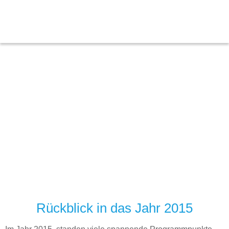
Herzlich willkommen
Rückblick in das Jahr 2015
im Kinderprojekt »Sonnenblume e.V.«