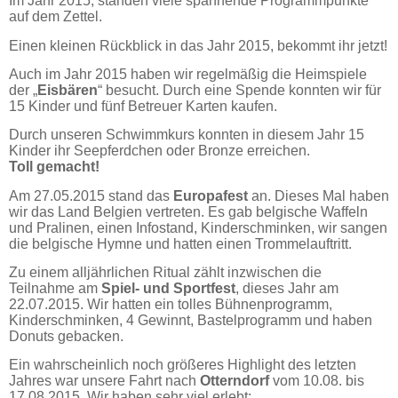
Im Jahr 2015, standen viele spannende Programmpunkte
auf dem Zettel.
in Bremerhaven, Stadtteil Leherheide
Einen kleinen Rückblick in das Jahr 2015, bekommt ihr jetzt!
Auch im Jahr 2015 haben wir regelmäßig die Heimspiele
der „
Eisbären
“ besucht. Durch eine Spende konnten wir für
15 Kinder und fünf Betreuer Karten kaufen.
Durch unseren Schwimmkurs konnten in diesem Jahr 15
Kinder ihr Seepferdchen oder Bronze erreichen.
Toll gemacht!
Am 27.05.2015 stand das
Europafest
an. Dieses Mal haben
wir das Land Belgien vertreten. Es gab belgische Waffeln
und Pralinen, einen Infostand, Kinderschminken, wir sangen
die belgische Hymne und hatten einen Trommelauftritt.
Zu einem alljährlichen Ritual zählt inzwischen die
Teilnahme am
Spiel- und Sportfest
, dieses Jahr am
22.07.2015. Wir hatten ein tolles Bühnenprogramm,
Kinderschminken, 4 Gewinnt, Bastelprogramm und haben
Donuts gebacken.
Ein wahrscheinlich noch größeres Highlight des letzten
Jahres war unsere Fahrt nach
Otterndorf
vom 10.08. bis
17.08.2015. Wir haben sehr viel erlebt: