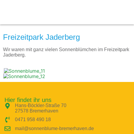
Freizeitpark Jaderberg
Herzlich willkommen
Wir waren mit ganz vielen Sonnenblümchen im Freizeitpark
Jaderberg.
im Kinderprojekt »Sonnenblume e.V.«
in Bremerhaven, Stadtteil Leherheide
Hier findet ihr uns
Hans-Böckler-Straße 70
27578 Bremerhaven
0471 958 490 18
mail@sonnenblume-bremerhaven.de