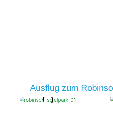
Herzlich willkom
Ausflug zum Robinso
im Kinderprojekt »Sonnenblume 