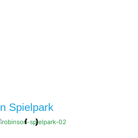
men
n Spielpark
e.V.«