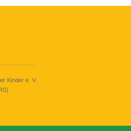
heide
r Kinder e. V.
RS)