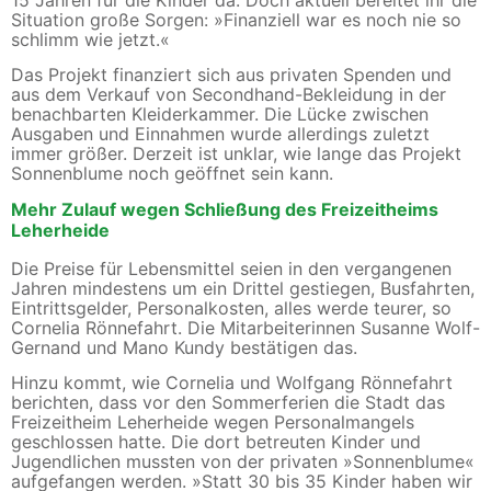
15 Jahren für die Kinder da. Doch aktuell bereitet ihr die
Situation große Sorgen: »Finanziell war es noch nie so
schlimm wie jetzt.«
Das Projekt finanziert sich aus privaten Spenden und
aus dem Verkauf von Secondhand-Bekleidung in der
benachbarten Kleiderkammer. Die Lücke zwischen
Ausgaben und Einnahmen wurde allerdings zuletzt
immer größer. Derzeit ist unklar, wie lange das Projekt
Sonnenblume noch geöffnet sein kann.
Mehr Zulauf wegen Schließung des Freizeitheims
Leherheide
Die Preise für Lebensmittel seien in den vergangenen
Jahren mindestens um ein Drittel gestiegen, Busfahrten,
Eintrittsgelder, Personalkosten, alles werde teurer, so
Cornelia Rönnefahrt. Die Mitarbeiterinnen Susanne Wolf-
Gernand und Mano Kundy bestätigen das.
Hinzu kommt, wie Cornelia und Wolfgang Rönnefahrt
berichten, dass vor den Sommerferien die Stadt das
Freizeitheim Leherheide wegen Personalmangels
geschlossen hatte. Die dort betreuten Kinder und
Jugendlichen mussten von der privaten »Sonnenblume«
aufgefangen werden. »Statt 30 bis 35 Kinder haben wir