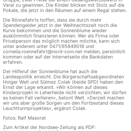
Varel zu gewinnen. Die Kinder blicken mit Stolz auf die
Pokale, die jetzt in den Räumen auf einem Regal stehen.
Die Rönnefahrts hoffen, dass sie durch mehr
Spendengelder jetzt in der Weihnachtszeit noch die
Kurve bekommen und die Sonnenblume wieder
auskömmlich finanzieren können. Wer als Firma oder
Privatperson das möglich machen möchte, kann sich
unter anderem unter 0471/95849018 und
cornelia.roennefahrt@nord-com.net melden, persönlich
kommen oder auf der Internetseite die Bankdaten
erfahren.
Der Hilferuf der Sonnenblume hat auch die
Landespolitik erreicht. Die Bürgerschaftsabgeordneten
Holger Welt und Sülmez Colak (beide SPD) haben den
Ernst der Lage erkannt. »Wir können auf dieses
Kinderprojekt in Leherheide nicht verzichten, wir dürfen
es keinen Fall verlieren«, betont Welt. »Derzeit machen
wir uns aber große Sorgen um den Fortbestand dieses
Leuchtturmprojektes«, ergänzt Colak.
Fotos: Ralf Masorat
Zum Artikel der Nordsee-Zeitung als PDF: