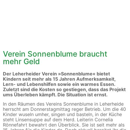
Verein Sonnenblume braucht
Herzlich willkommen
mehr Geld
im Kinderprojekt »Sonnenblume e.V.«
Der Leherheider Verein »Sonnenblume« bietet
in Bremerhaven, Stadtteil Leherheide
Kindern seit mehr als 15 Jahren Aufmerksamkeit,
Lern- und Lebenshilfen sowie ein warmes Essen.
Zuletzt sind die Kosten so gestiegen, dass das Projekt
ums Überleben kämpft. Die Situation ist ernst.
In den Räumen des Vereins Sonnenblume in Leherheide
herrscht am Donnerstagmittag reger Betrieb. Um die 40
Kinder wuseln umher, singen und basteln, in der Küche
steht Linsensuppe auf dem Herd. Leiterin Cornelia
Rönnefahrt bewahrt den Überblick. Sie ist seit mehr als