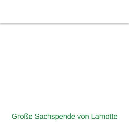
Herzlich willkommen
Große Sachspende von Lamotte
im Kinderprojekt »Sonnenblume e.V.«