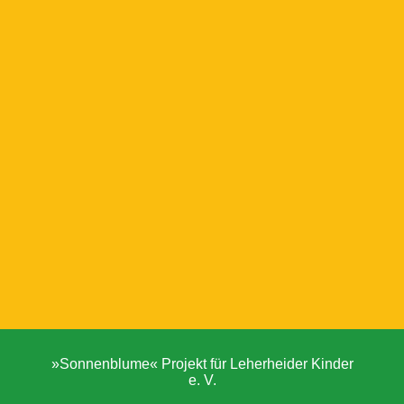
»Sonnenblume« Projekt für Leherheider Kinder
e. V.