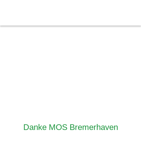
Herzlich willkommen
Danke MOS Bremerhaven
im Kinderprojekt »Sonnenblume e.V.«