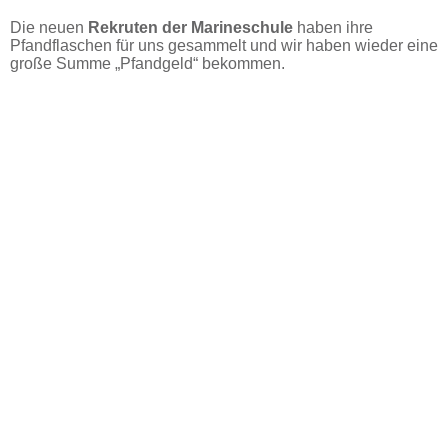
in Bremerhaven, Stadtteil Leherheide
Die neuen
Rekruten der Marineschule
haben ihre
Pfandflaschen für uns gesammelt und wir haben wieder eine
große Summe „Pfandgeld“ bekommen.